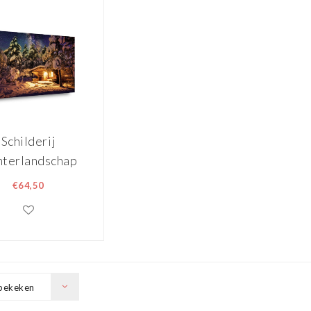
Schilderij
terlandschap
 sterren 80 x
€64,50
60 cm
bekeken