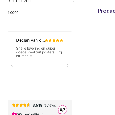
DOE HET ZELF
Produc
10000