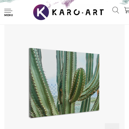
Home
Schilderij - Cactus in detail, groen, premium print,
wanddecoratie
MENU