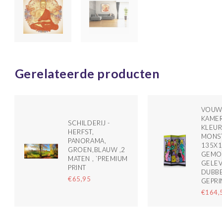
Gerelateerde producten
VOUW
KAMER
SCHILDERIJ -
KLEUR
HERFST,
MONS
PANORAMA,
135X
GROEN,BLAUW ,2
GEMO
MATEN , `PREMIUM
GELEV
PRINT
DUBBE
€65,95
GEPRI
€164,