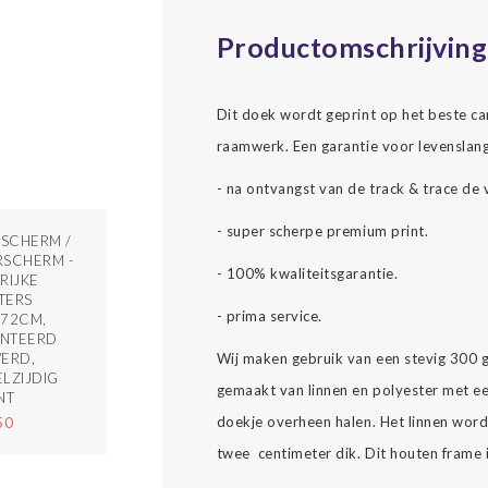
Productomschrijving
Dit doek wordt geprint op het beste c
raamwerk. Een garantie voor levenslang
- na ontvangst van de track & trace de 
- super scherpe premium print.
SCHERM /
SCHERM -
- 100% kwaliteitsgarantie.
RIJKE
TERS
- prima service.
172CM,
NTEERD
Wij maken gebruik van een stevig 300 
ERD,
LZIJDIG
gemaakt van linnen en polyester met ee
NT
doekje overheen halen. Het linnen wor
50
twee centimeter dik. Dit houten frame