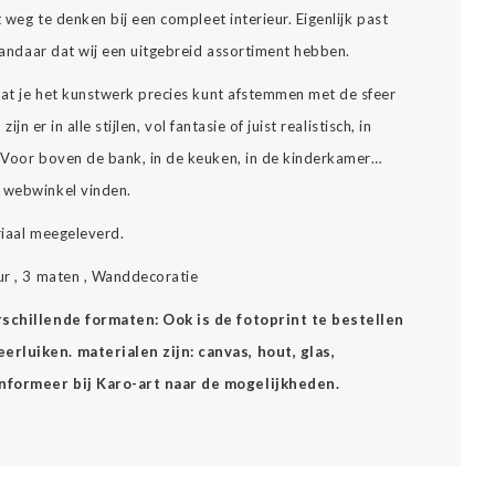
t weg te denken bij een compleet interieur. Eigenlijk past
 vandaar dat wij een uitgebreid assortiment hebben.
 dat je het kunstwerk precies kunt afstemmen met de sfeer
zijn er in alle stijlen, vol fantasie of juist realistisch, in
… Voor boven de bank, in de keuken, in de kinderkamer…
e webwinkel vinden.
riaal meegeleverd.
eur , 3 maten , Wanddecoratie
erschillende formaten: Ook is de fotoprint te bestellen
rluiken. materialen zijn: canvas, hout, glas,
Informeer bij Karo-art naar de mogelijkheden.