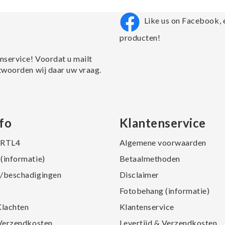
Like us on Facebook, 
producten!
nservice! Voordat u mailt
twoorden wij daar uw vraag.
fo
Klantenservice
j RTL4
Algemene voorwaarden
(informatie)
Betaalmethoden
/beschadigingen
Disclaimer
Fotobehang (informatie)
Klachten
Klantenservice
 Verzendkosten
Levertijd & Verzendkosten