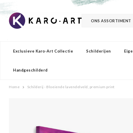
ONS ASSORTIMENT
Exclusieve Karo-Art Collectie
Schilderijen
Eige
Handgeschilderd
Home
Schilderij - Bloeiende lavendelveld, premium print