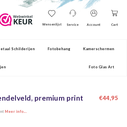
Wensenlijst
Service
Account
Cart
etaal Schilderijen
Fotobehang
Kamerschermen
ijen
Foto Glas Art
vendelveld, premium print
€44,95
int
Meer info...