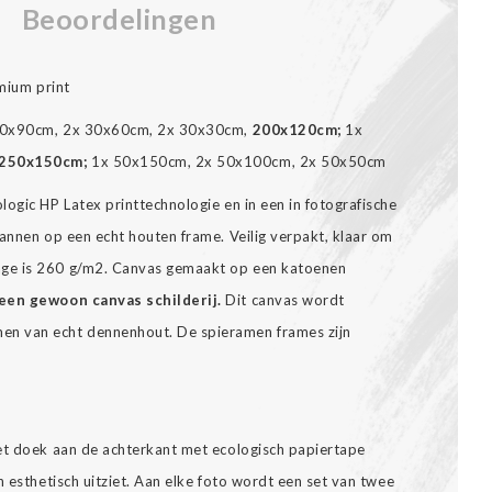
Beoordelingen
emium print
0x90cm, 2x 30x60cm, 2x 30x30cm,
200x120cm;
1x
250x150cm;
1x 50x150cm, 2x 50x100cm, 2x 50x50cm
ogic HP Latex printtechnologie en in een in fotografische
annen op een echt houten frame. Veilig verpakt, klaar om
ge is 260 g/m2. Canvas gemaakt op een katoenen
een gewoon canvas schilderij.
Dit canvas wordt
n van echt dennenhout. De spieramen frames zijn
et doek aan de achterkant met ecologisch papiertape
n esthetisch uitziet. Aan elke foto wordt een set van twee