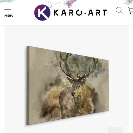
Home
Schilderij -Canvas print van abstract hert in bruine tinten,
premium print
MENU