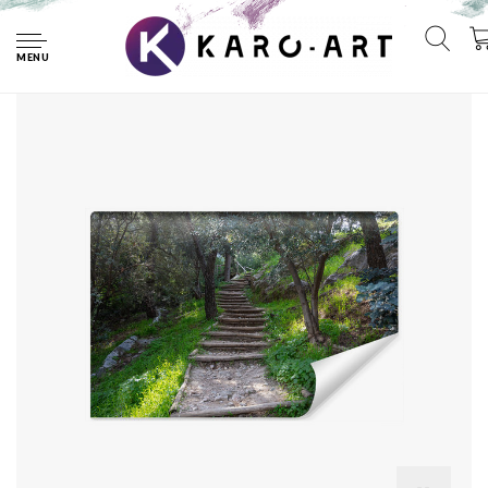
Home
Fotobehang - Trap in het bos, groen, Prachtig aan je muur,
11 maten, inclusief behanglijm
MENU