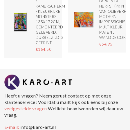
/
PARK IN DE
KAMERSCHERM
HERFST (PRINT
- KLEURRIJKE
VAN OLIEVERF,
MONSTERS
MODERN
135X172CM,
IMPRESSIONISME
GEMONTEERD
MULTIKLEUR , 3
GELEVERD,
MATEN ,
DUBBELZIJDIG
WANDDECORAT
GEPRINT
€54,95
€164,50
Heeft u vragen? Neem gerust contact op met onze
klantenservice! Voordat u mailt kijk ook eens bij onze
veelgestelde vragen
Wellicht beantwoorden wij daar uw
vraag.
E-mail:
info@karo-art.nl