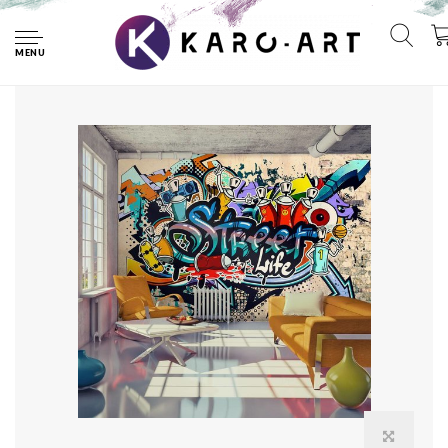
Home
Fotobehang - Street Life, graffiti
MENU