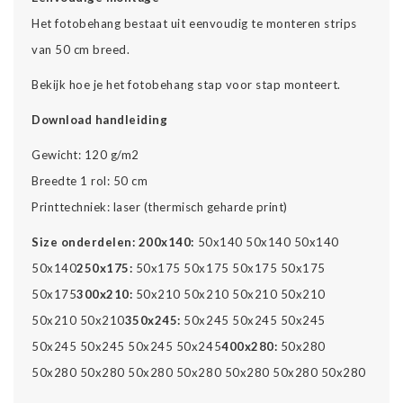
Het fotobehang bestaat uit eenvoudig te monteren strips
van 50 cm breed.
Bekijk hoe je het fotobehang stap voor stap monteert.
Download handleiding
Gewicht: 120 g/m2
Breedte 1 rol: 50 cm
Printtechniek: laser (thermisch geharde print)
Size onderdelen:
200x140:
50x140 50x140 50x140
50x140
250x175:
50x175 50x175 50x175 50x175
50x175
300x210:
50x210 50x210 50x210 50x210
50x210 50x210
350x245:
50x245 50x245 50x245
50x245 50x245 50x245 50x245
400x280:
50x280
50x280 50x280 50x280 50x280 50x280 50x280 50x280