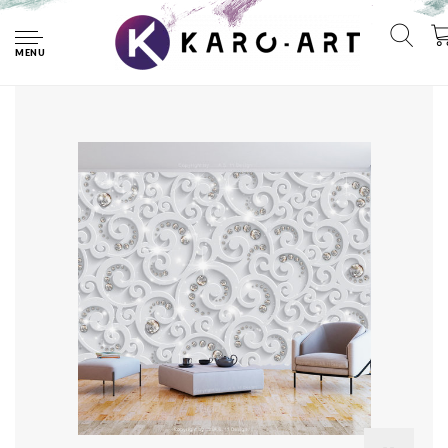
Home
Fotobehang - Abstracte Glinstering, premium print
vliesbehang
MENU