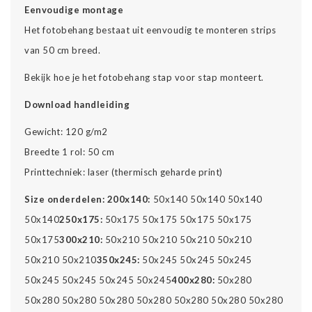
Eenvoudige montage
Het fotobehang bestaat uit eenvoudig te monteren strips
van 50 cm breed.
Bekijk hoe je het fotobehang stap voor stap monteert.
Download handleiding
Gewicht: 120 g/m2
Breedte 1 rol: 50 cm
Printtechniek: laser (thermisch geharde print)
Size onderdelen:
200x140:
50x140 50x140 50x140
50x140
250x175:
50x175 50x175 50x175 50x175
50x175
300x210:
50x210 50x210 50x210 50x210
50x210 50x210
350x245:
50x245 50x245 50x245
50x245 50x245 50x245 50x245
400x280:
50x280
50x280 50x280 50x280 50x280 50x280 50x280 50x280