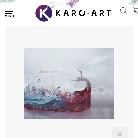
Home
Afbeelding op acrylglas - Muse, in stijl, premium print
MENU