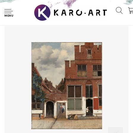
Home
Johannes Vermeer - Het straatje 70x90cm, Rijksmuseum,
premium print, print op canvas, oude meester
MENU