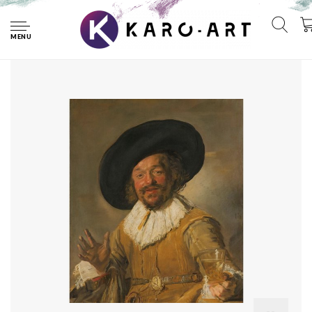
Home
Frans hals, De vrolijke drinker 80x100cm, Rijksmuseum,
premium print, print op canvas, oude meester
MENU