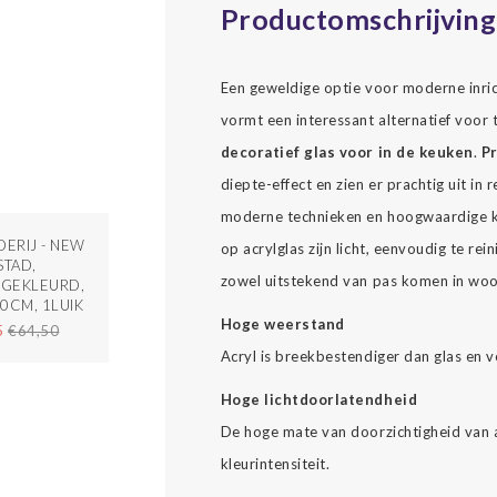
Productomschrijving
Een geweldige optie voor moderne inrich
vormt een interessant alternatief voor t
decoratief glas voor in de keuken
.
Pr
diepte-effect en zien er prachtig uit i
moderne technieken en hoogwaardige kl
DERIJ - NEW
op acrylglas zijn licht, eenvoudig te re
STAD,
zowel uitstekend van pas komen in woon
-GEKLEURD,
0CM, 1LUIK
Hoge weerstand
5
€64,50
Acryl is breekbestendiger dan glas en v
Hoge lichtdoorlatendheid
De hoge mate van doorzichtigheid van a
kleurintensiteit.