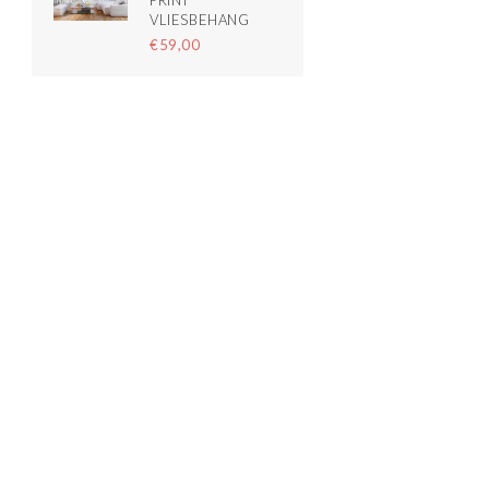
PRINT
VLIESBEHANG
€59,00