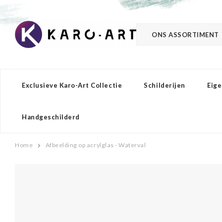
ONS ASSORTIMENT
Exclusieve Karo-Art Collectie
Schilderijen
Eige
Handgeschilderd
Home
Afbeelding op acrylglas - Waterval