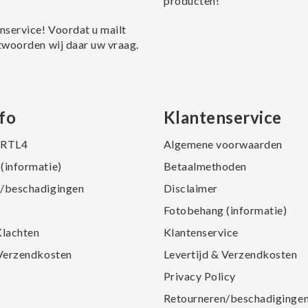
producten!
nservice! Voordat u mailt
twoorden wij daar uw vraag.
fo
Klantenservice
j RTL4
Algemene voorwaarden
(informatie)
Betaalmethoden
/beschadigingen
Disclaimer
Fotobehang (informatie)
Klachten
Klantenservice
 Verzendkosten
Levertijd & Verzendkosten
Privacy Policy
Retourneren/beschadiginge