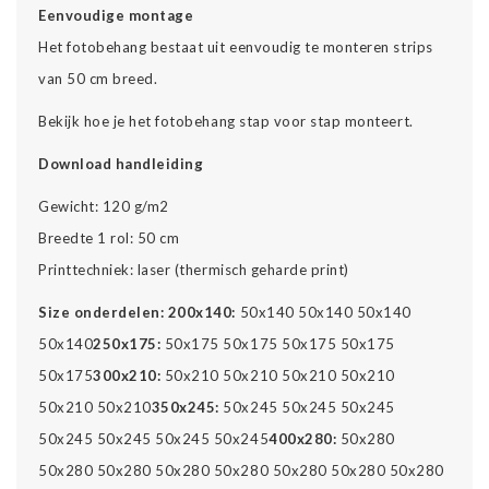
Eenvoudige montage
Het fotobehang bestaat uit eenvoudig te monteren strips
van 50 cm breed.
Bekijk hoe je het fotobehang stap voor stap monteert.
Download handleiding
Gewicht: 120 g/m2
Breedte 1 rol: 50 cm
Printtechniek: laser (thermisch geharde print)
Size onderdelen:
200x140:
50x140 50x140 50x140
50x140
250x175:
50x175 50x175 50x175 50x175
50x175
300x210:
50x210 50x210 50x210 50x210
50x210 50x210
350x245:
50x245 50x245 50x245
50x245 50x245 50x245 50x245
400x280:
50x280
50x280 50x280 50x280 50x280 50x280 50x280 50x280