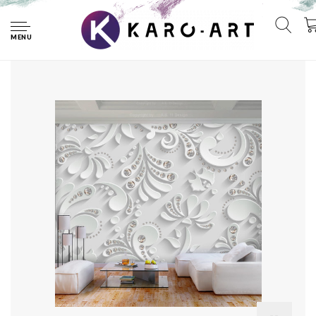
Home
Fotobehang -Bloemen met kristallen in wit, premium print
vliesbehang
MENU