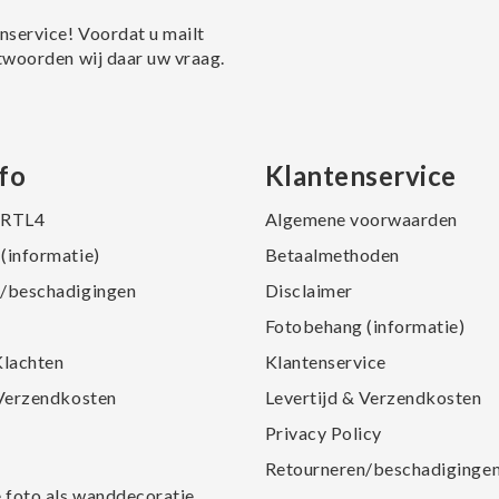
nservice! Voordat u mailt
twoorden wij daar uw vraag.
fo
Klantenservice
j RTL4
Algemene voorwaarden
(informatie)
Betaalmethoden
/beschadigingen
Disclaimer
Fotobehang (informatie)
Klachten
Klantenservice
 Verzendkosten
Levertijd & Verzendkosten
Privacy Policy
Retourneren/beschadiginge
e foto als wanddecoratie