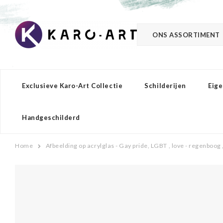
ONS ASSORTIMENT
Exclusieve Karo-Art Collectie
Schilderijen
Eige
Handgeschilderd
Home
Afbeelding op acrylglas - Gay pride, LGBT , love - regenboog