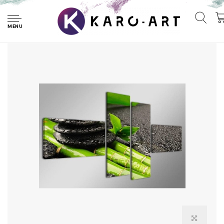
Home
Schilderij - Bamboe Stenen, Groen/Zwart, 160X70cm, 4luik
MENU