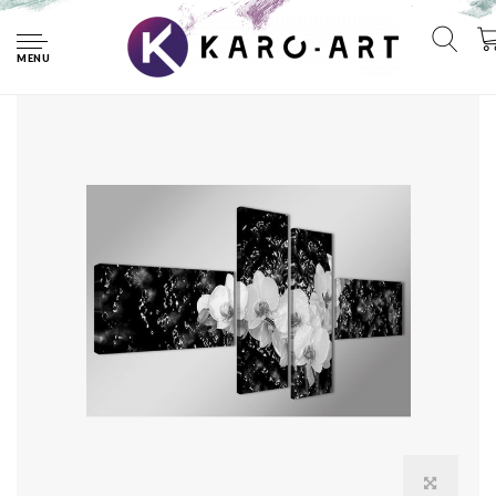
Home
Schilderij - Orchidee, Zwart-Wit, 160X70cm, 4luik
MENU