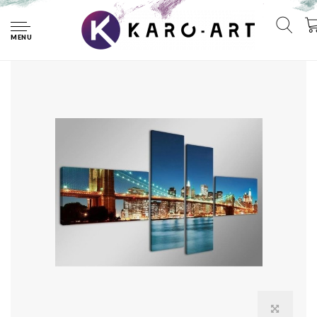
Home
Schilderij - Skyline/New York, Blauw, 160X70cm, 4luik
MENU