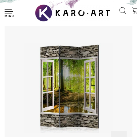
Home
Vouwscherm / Kamerscherm - Uitzicht op bos 135x172cm
gemonteerd geleverd, dubbelzijdig geprint
MENU