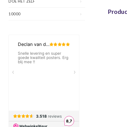
inc
DOE HET ZELF
Produc
10000