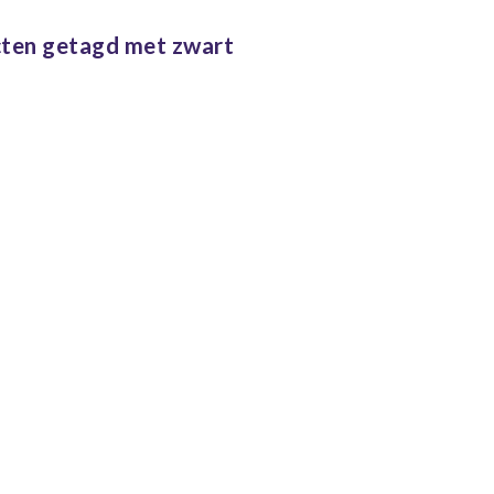
lusief ophang
materiaal
ten getagd met zwart