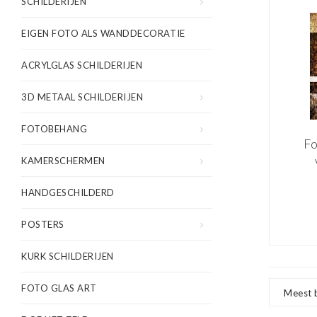
SCHILDERIJEN
EIGEN FOTO ALS WANDDECORATIE
ACRYLGLAS SCHILDERIJEN
3D METAAL SCHILDERIJEN
FOTOBEHANG
Fo
KAMERSCHERMEN
z
HANDGESCHILDERD
a
POSTERS
80x
KURK SCHILDERIJEN
gekl
vo
FOTO GLAS ART
Meest 
en 