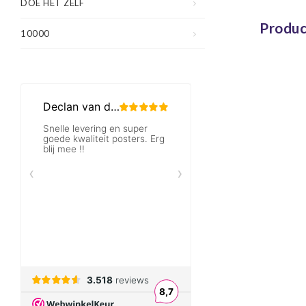
DOE HET ZELF
Produc
10000