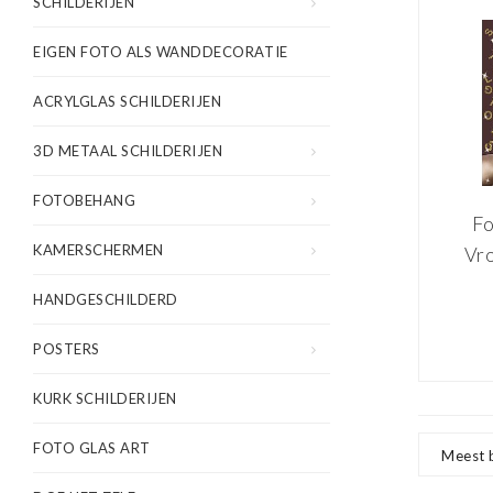
SCHILDERIJEN
EIGEN FOTO ALS WANDDECORATIE
ACRYLGLAS SCHILDERIJEN
3D METAAL SCHILDERIJEN
FOTOBEHANG
Fo
KAMERSCHERMEN
Vr
ket
HANDGESCHILDERD
let
pr
POSTERS
d
KURK SCHILDERIJEN
inc
FOTO GLAS ART
Meest 