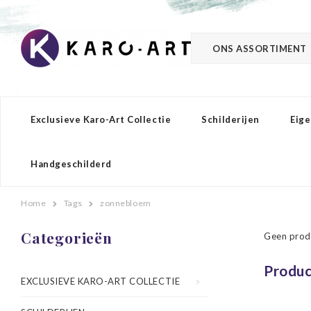
ONS ASSORTIMENT
Exclusieve Karo-Art Collectie
Schilderijen
Eige
Handgeschilderd
Home
Tags
zonnebloem
Categorieën
Geen prod
Produc
EXCLUSIEVE KARO-ART COLLECTIE