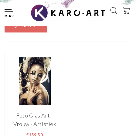
Home
Tags
wimpers
MENU
FILTERS
Foto Glas Art -
Vrouw - Artistiek
portret met
€159,50