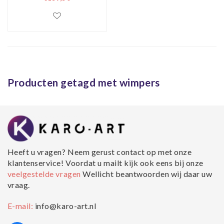
goudaccenten,
dramatische make-
up en textuurrijke
details , 80x120cm,
multi-gekleurd,
prachtig voor in de
Producten getagd met wimpers
woon en of
slaapkamer,
inclusief ophang
materiaal
Heeft u vragen? Neem gerust contact op met onze
klantenservice! Voordat u mailt kijk ook eens bij onze
veelgestelde vragen
Wellicht beantwoorden wij daar uw
vraag.
E-mail:
info@karo-art.nl