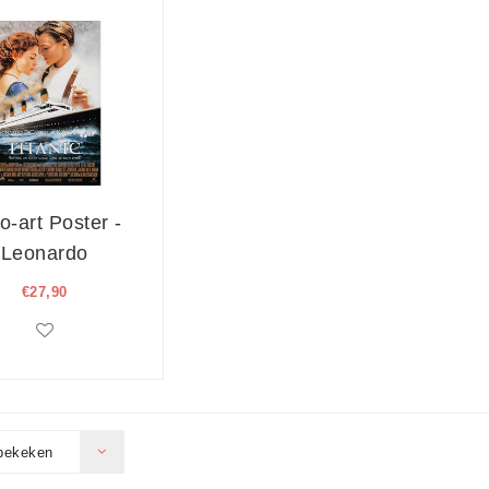
o-art Poster -
Leonardo
aprio, Titanic,
€27,90
97, Originele
Filmposter,
emium Print,
rofessioneel
Fotopapier
bekeken