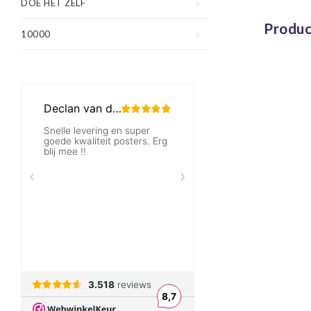
DOE HET ZELF
Produc
10000