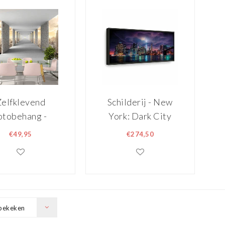
Zelfklevend
Schilderij - New
otobehang -
York: Dark City
nnel over de
€49,95
€274,50
tad, premium
kwaliteit
fotobehang
bekeken