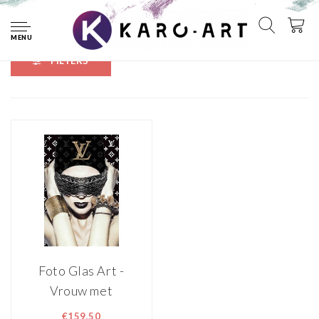
Home
Tags
Sieraden
MENU
FILTERS
Foto Glas Art -
Vrouw met
sieraden Louis
€159,50