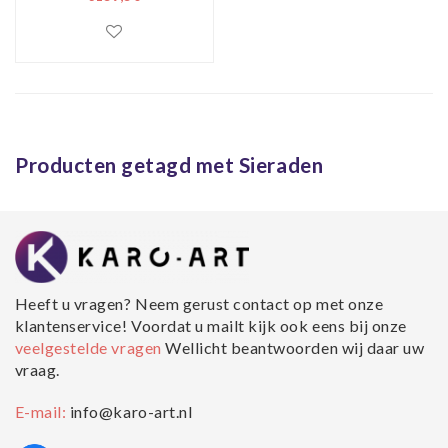
Vuitton, 80x120,
prachtig voor in de
woon en of
slaapkamer,
inclusief ophang
materiaal.
Producten getagd met Sieraden
Heeft u vragen? Neem gerust contact op met onze
klantenservice! Voordat u mailt kijk ook eens bij onze
veelgestelde vragen
Wellicht beantwoorden wij daar uw
vraag.
E-mail:
info@karo-art.nl