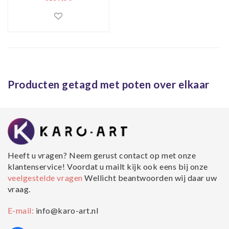
elkaar,80x120cm,
zwart/wit, prachtig
voor in de woon en
of slaapkamer,
inclusief ophang
materiaal.
Producten getagd met poten over elkaar
Heeft u vragen? Neem gerust contact op met onze
klantenservice! Voordat u mailt kijk ook eens bij onze
veelgestelde vragen
Wellicht beantwoorden wij daar uw
vraag.
E-mail:
info@karo-art.nl