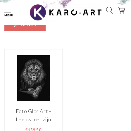
Home
Tags
poten over elkaar
MENU
FILTERS
Foto Glas Art -
Leeuw met zijn
poten over
€159,50