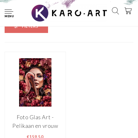
Home
Tags
pelikaan
MENU
FILTERS
Foto Glas Art -
Pelikaan en vrouw
omringt door
€159,50