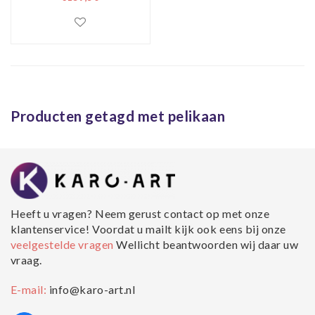
bloemen, multi-
gekleurd, prachtig
voor in de woon en
of slaapkamer,
inclusief ophang
materiaal.
Producten getagd met pelikaan
Heeft u vragen? Neem gerust contact op met onze
klantenservice! Voordat u mailt kijk ook eens bij onze
veelgestelde vragen
Wellicht beantwoorden wij daar uw
vraag.
E-mail:
info@karo-art.nl