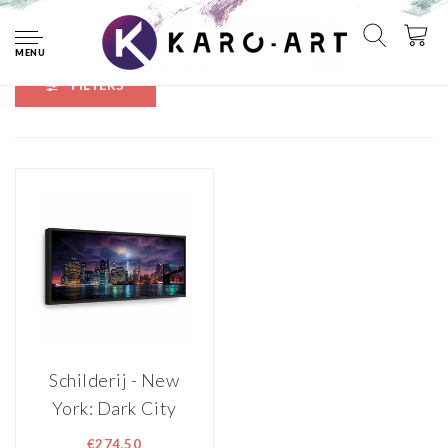
Home
Tags
Manhattan
MENU
FILTERS
Schilderij - New
York: Dark City
€274,50