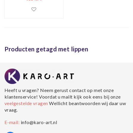
multi-gekleurd,
prachtig voor in de
woon en of
slaapkamer,
inclusief ophang
materiaal,
Producten getagd met lippen
Heeft u vragen? Neem gerust contact op met onze
klantenservice! Voordat u mailt kijk ook eens bij onze
veelgestelde vragen
Wellicht beantwoorden wij daar uw
vraag.
E-mail:
info@karo-art.nl