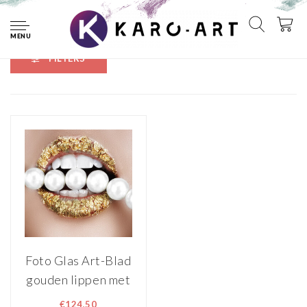
Home
Tags
lippen
MENU
FILTERS
Foto Glas Art-Blad
gouden lippen met
parels, 80x80cm,
€124,50