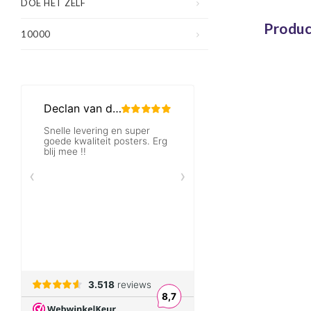
DOE HET ZELF
Produc
10000