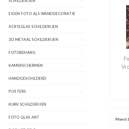
SCHILDERIJEN
EIGEN FOTO ALS WANDDECORATIE
ACRYLGLAS SCHILDERIJEN
3D METAAL SCHILDERIJEN
FOTOBEHANG
Fo
KAMERSCHERMEN
Vr
ket
HANDGESCHILDERD
let
pr
POSTERS
d
KURK SCHILDERIJEN
inc
FOTO GLAS ART
Meest 