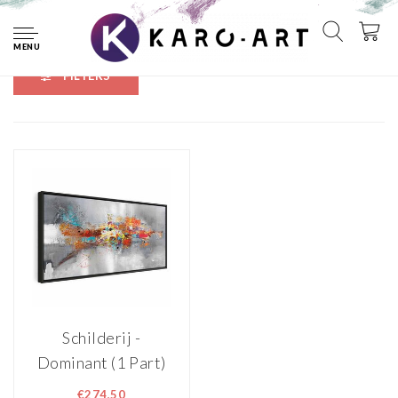
Home
Tags
grijs
MENU
FILTERS
Schilderij -
Dominant (1 Part)
Wide
€274,50