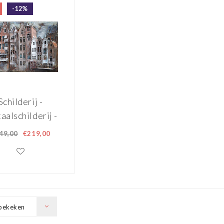
-12%
Schilderij -
aalschilderij -
chten panden
49,00
€219,00
80x120cm
bekeken