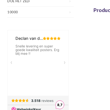
DOE HET ZELF
Produc
10000