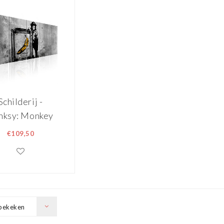
Schilderij -
nksy: Monkey
with Frame
€109,50
bekeken