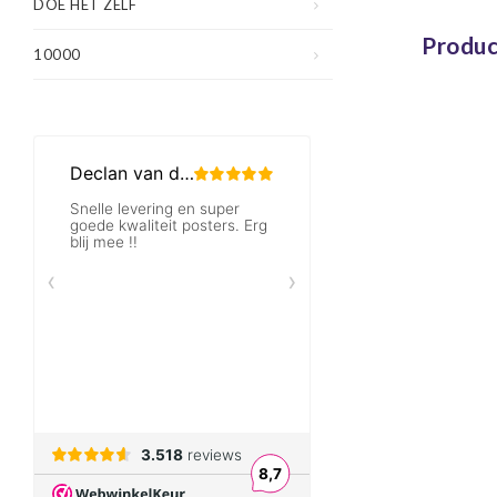
DOE HET ZELF
Produc
10000