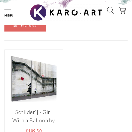
Home
Tags
concreet
MENU
FILTERS
Schilderij - Girl
With a Balloon by
Banksy
€109,50