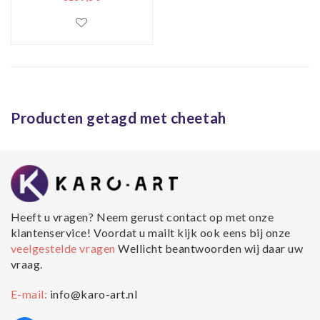
blauw/paars,80x120cm,
zwart/wit, prachtig
voor in de woon en
of slaapkamer,
inclusief ophang
materiaal.
Producten getagd met cheetah
Heeft u vragen? Neem gerust contact op met onze
klantenservice! Voordat u mailt kijk ook eens bij onze
veelgestelde vragen
Wellicht beantwoorden wij daar uw
vraag.
E-mail:
info@karo-art.nl