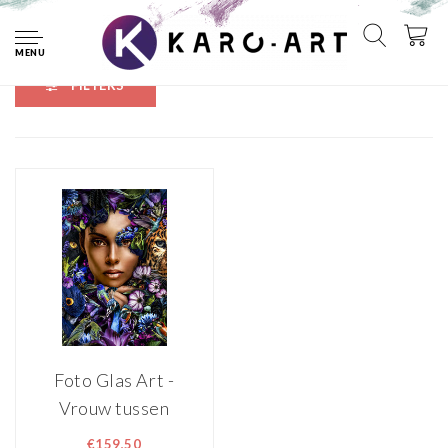
Home
Tags
cheetah
MENU
FILTERS
Foto Glas Art -
Vrouw tussen
dieren en planten
€159,50