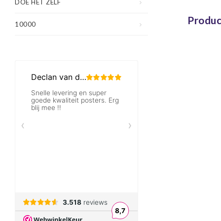
DOE HET ZELF
Produc
10000