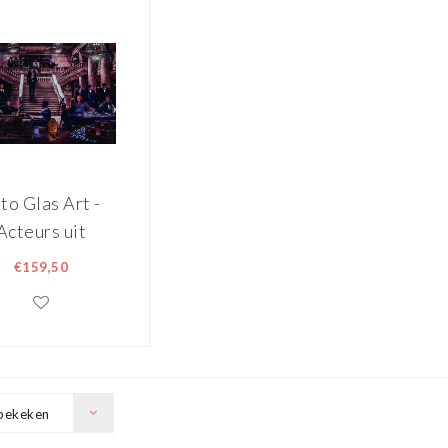
to Glas Art -
Acteurs uit
klassieke
€159,50
sdaadfilms ,
120, prachtig
or in de woon
of slaapkamer,
lusief ophang
bekeken
materiaal