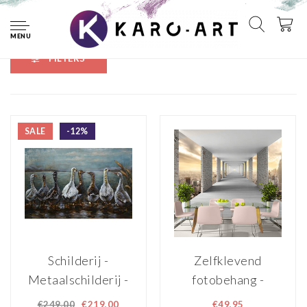
Home
Tags
3D
MENU
FILTERS
SALE
-12%
Schilderij -
Zelfklevend
Metaalschilderij -
fotobehang -
8 Gansen op een rij
Tunnel over de
€249,00
€219,00
€49,95