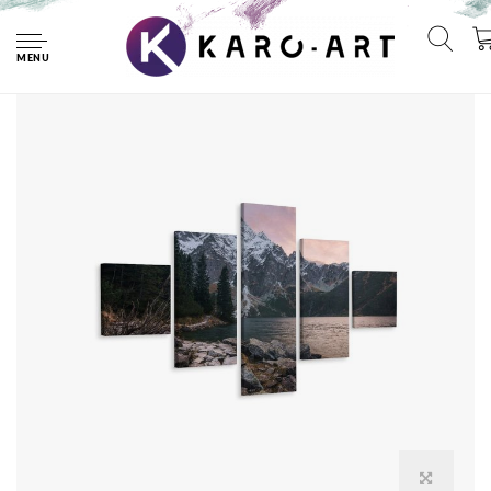
Home
Schilderij - Bosmeer in de bergen, 5luik, premium print
MENU