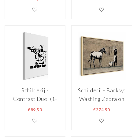
Schilderij -
Schilderij - Banksy:
Contrast Duel (1-
Washing Zebra on
part) - Banksy on
Concrete (1 Part)
€89,50
€274,50
Mural with Mona
Wide in een
Lisa
Naturel Houten
Lijst