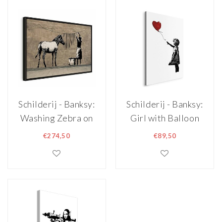
Schilderij - Banksy:
Schilderij - Banksy:
Washing Zebra on
Girl with Balloon
Concrete (1 Part)
(1 Part) Vertical
€274,50
€89,50
Wide in een
Zwarte Houten
Lijst