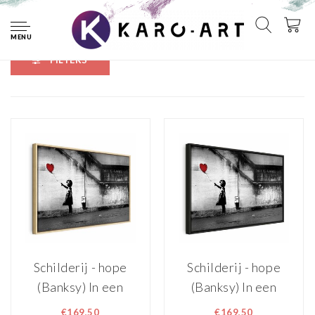
Home
Banksy collectie
MENU
FILTERS
Schilderij - hope
Schilderij - hope
(Banksy) In een
(Banksy) In een
naturel houten lijst
zwarte houten lijst
€169,50
€169,50