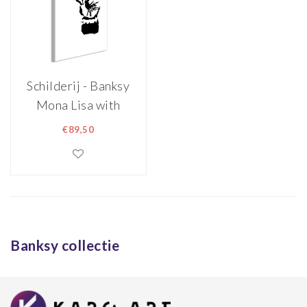
Schilderij - Banksy
Mona Lisa with
Rocket Launcher (1
€89,50
Part) Vertical
Banksy collectie