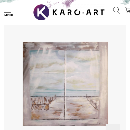
Home
Schilderij - Handgeschilderd - Uitzicht op Noordzee
100x100cm
MENU