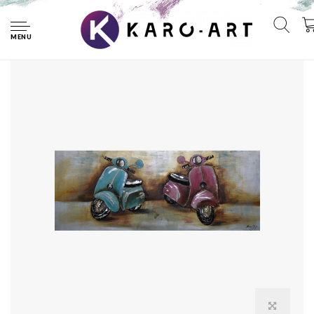
Home
Schilderij - Handgeschilderd - Retro scooters 150x60cm
MENU