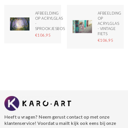
M
AFBEELDING
AFBEELDING
OP ACRYLGLAS
OP
M
-
ACRYLGLAS
SPROOKJESBOS
- VINTAGE
FIETS
€106,95
T
€106,95
Heeft u vragen? Neem gerust contact op met onze
klantenservice! Voordat u mailt kijk ook eens bij onze