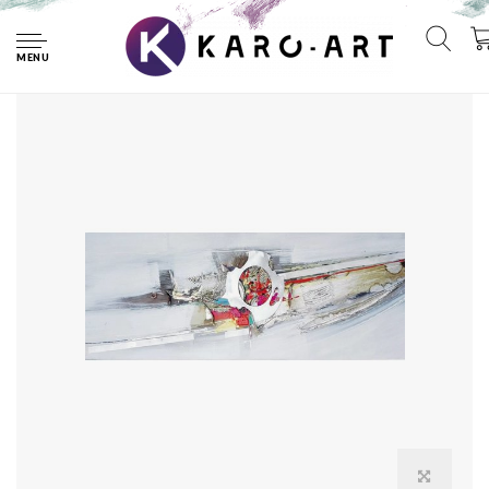
Home
Schilderij - Handgeschilderd - Abstract 4, 150x60cm
MENU