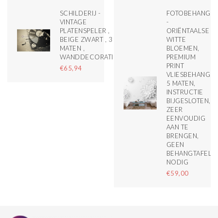
M
SCHILDERIJ -
FOTOBEHANG
VINTAGE
-
M
PLATENSPELER ,
ORIËNTAALSE
BEIGE ZWART , 3
WITTE
MATEN ,
BLOEMEN,
WANDDECORATIE
PREMIUM
PRINT
€65,94
VLIESBEHANG,
5 MATEN,
INSTRUCTIE
BIJGESLOTEN,
ZEER
EENVOUDIG
AAN TE
BRENGEN,
GEEN
BEHANGTAFEL
NODIG
€59,00