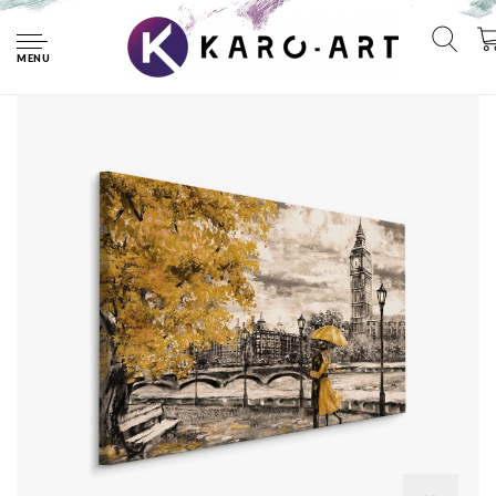
Home
Schilderij - Geliefden in Londen (print op canvas), zwart-
wit/geel, 4 maten, wanddecoratie
MENU