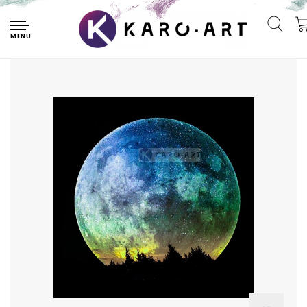
Home
Schilderij - Gekleurde Volle Maan , Blauw zwart , 3 maten ,
Premium print
MENU