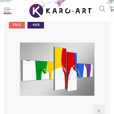
Home
Schilderij - Gekleurde Verf, 160X70cm, 4luik
MENU
SALE
-46%