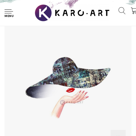
Home
Schilderij - Fashion vrouw, Multikleur , 2 maten , premium
print, print op canvas
MENU