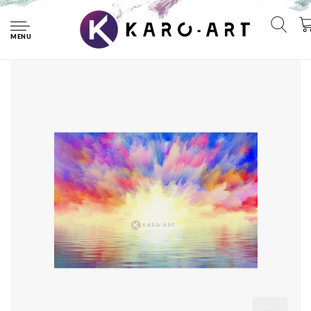
Home
Schilderij - Explosieve zonsondergang - Print op canvas ,
Multikleur , 4 maten , Premium print
MENU