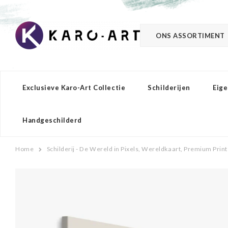
ONS ASSORTIMENT
Exclusieve Karo-Art Collectie
Schilderijen
Eige
Handgeschilderd
Home
Schilderij - De Wereld in Pixels, Wereldkaart, Premium Print